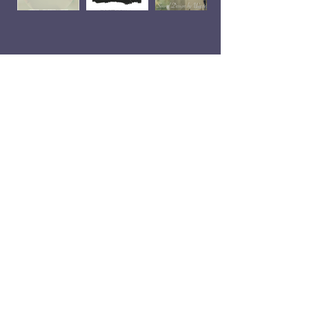
Workshop
s/tours
Jitske van
Dieren