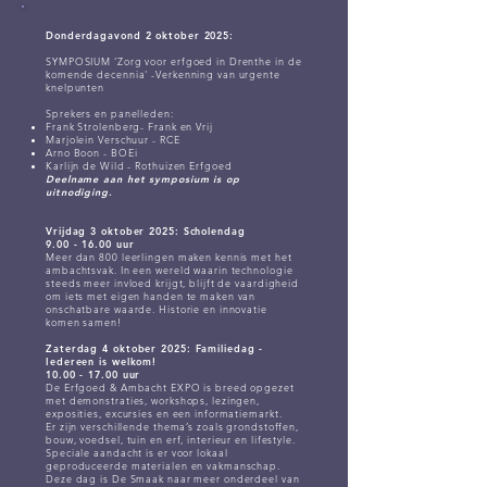
Donderdagavond 2 oktober 2025:
SYMPOSIUM ‘Zorg voor erfgoed in Drenthe in de
komende decennia' -Verkenning van urgente
knelpunten
Sprekers en panelleden:
Frank Strolenberg- Frank en Vrij
Marjolein Verschuur - RCE
Arno Boon - BOEi
Karlijn de Wild - Rothuizen Erfgoed
Deelname aan het symposium is op
uitnodiging.
Vrijdag 3 oktober 2025: Scholendag
9.00 - 16.00 uur
Meer dan 800 leerlingen maken kennis met het
ambachtsvak. In een wereld waarin technologie
steeds meer invloed krijgt, blijft de vaardigheid
om iets met eigen handen te maken van
onschatbare waarde. Historie en innovatie
komen samen!
Zaterdag 4 oktober 2025: Familiedag -
Iedereen is welkom
!
10.00 - 17.00
uur
De Erfgoed & Ambacht EXPO is breed opgezet
met demonstraties, workshops, lezingen,
exposities, excursies en een informatiemarkt.
Er zijn verschillende thema’s zoals grondstoffen,
bouw, voedsel, tuin en erf, interieur en lifestyle.
Speciale aandacht is er voor lokaal
geproduceerde materialen en vakmanschap.
Deze dag is De Smaak naar meer onderdeel van