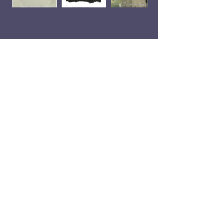
Workshop
s/tours
Jitske van
Dieren