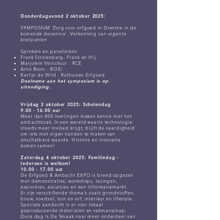
Donderdagavond 2 oktober 2025:
SYMPOSIUM ‘Zorg voor erfgoed in Drenthe in de
komende decennia' -Verkenning van urgente
knelpunten
Sprekers en panelleden:
Frank Strolenberg- Frank en Vrij
Marjolein Verschuur - RCE
Arno Boon - BOEi
Karlijn de Wild - Rothuizen Erfgoed
Deelname aan het symposium is op
uitnodiging.
Vrijdag 3 oktober 2025: Scholendag
9.00 - 16.00 uur
Meer dan 800 leerlingen maken kennis met het
ambachtsvak. In een wereld waarin technologie
steeds meer invloed krijgt, blijft de vaardigheid
om iets met eigen handen te maken van
onschatbare waarde. Historie en innovatie
komen samen!
Zaterdag 4 oktober 2025: Familiedag -
Iedereen is welkom
!
10.00 - 17.00
uur
De Erfgoed & Ambacht EXPO is breed opgezet
met demonstraties, workshops, lezingen,
exposities, excursies en een informatiemarkt.
Er zijn verschillende thema’s zoals grondstoffen,
bouw, voedsel, tuin en erf, interieur en lifestyle.
Speciale aandacht is er voor lokaal
geproduceerde materialen en vakmanschap.
Deze dag is De Smaak naar meer onderdeel van